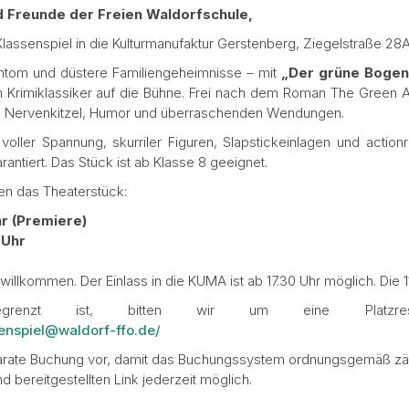
nd Freunde der Freien Waldorfschule,
Klassenspiel in die Kulturmanufaktur Gerstenberg, Ziegelstraße 28A
antom und düstere Familiengeheimnisse – mit
„Der grüne Bogen
n Krimiklassiker auf die Bühne. Frei nach dem Roman The Green 
s Nervenkitzel, Humor und überraschenden Wendungen.
voller Spannung, skurriler Figuren, Slapstickeinlagen und actio
ntiert. Das Stück ist ab Klasse 8 geeignet.
en das Theaterstück:
r (Premiere)
 Uhr
r willkommen. Der Einlass in die KUMA ist ab 17.30 Uhr möglich. Die 1
grenzt ist, bitten wir um eine Platzreserv
senspiel@waldorf-ffo.de/
eparate Buchung vor, damit das Buchungssystem ordnungsgemäß zäh
d bereitgestellten Link jederzeit möglich.