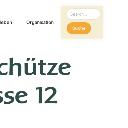
leben
Organisation
chütze
sse 12