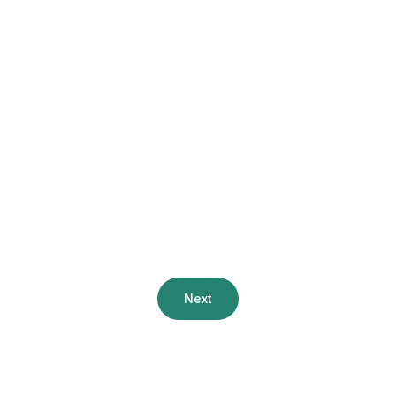
Träumen. Planen. Bauen. –
Heimat finden
Weiterlesen

Next